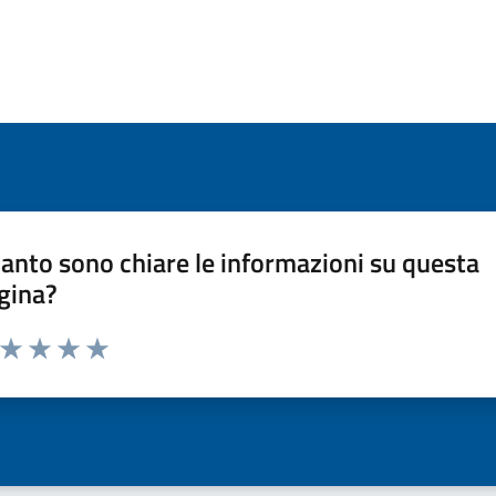
anto sono chiare le informazioni su questa
gina?
a da 1 a 5 stelle la pagina
ta 1 stelle su 5
Valuta 2 stelle su 5
Valuta 3 stelle su 5
Valuta 4 stelle su 5
Valuta 5 stelle su 5