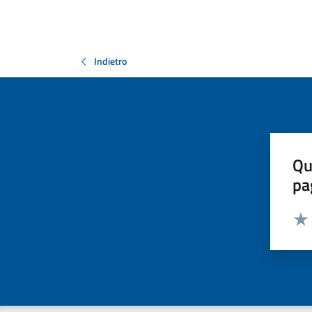
Indietro
Qu
pa
Valut
Valu