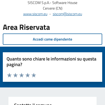
SISCOM S.p.A.- Software House
Cervere (CN)
www.siscom.eu
-
siscom@siscom.eu
Area Riservata
Accedi come dipendente
Quanto sono chiare le informazioni su questa
pagina?
Valuta da 1 a 5 stelle la pagina
Valuta 1 stelle su 5
Valuta 2 stelle su 5
Valuta 3 stelle su 5
Valuta 4 stelle su 5
Valuta 5 stelle su 5