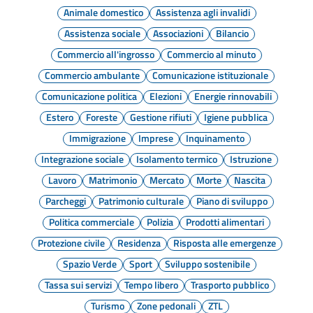
Animale domestico
Assistenza agli invalidi
Assistenza sociale
Associazioni
Bilancio
Commercio all'ingrosso
Commercio al minuto
Commercio ambulante
Comunicazione istituzionale
Comunicazione politica
Elezioni
Energie rinnovabili
Estero
Foreste
Gestione rifiuti
Igiene pubblica
Immigrazione
Imprese
Inquinamento
Integrazione sociale
Isolamento termico
Istruzione
Lavoro
Matrimonio
Mercato
Morte
Nascita
Parcheggi
Patrimonio culturale
Piano di sviluppo
Politica commerciale
Polizia
Prodotti alimentari
Protezione civile
Residenza
Risposta alle emergenze
Spazio Verde
Sport
Sviluppo sostenibile
Tassa sui servizi
Tempo libero
Trasporto pubblico
Turismo
Zone pedonali
ZTL